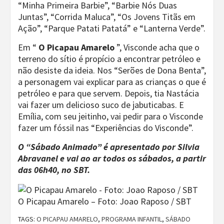
“Minha Primeira Barbie”, “Barbie Nós Duas
Juntas”, “Corrida Maluca”, “Os Jovens Titãs em
Ação”, “Parque Patati Patatá” e “Lanterna Verde”.
Em “
O Picapau Amarelo
”, Visconde acha que o
terreno do sítio é propício a encontrar petróleo e
não desiste da ideia. Nos “Serões de Dona Benta”,
a personagem vai explicar para as crianças o que é
petróleo e para que servem. Depois, tia Nastácia
vai fazer um delicioso suco de jabuticabas. E
Emília, com seu jeitinho, vai pedir para o Visconde
fazer um fóssil nas “Experiências do Visconde”.
O “Sábado Animado” é apresentado por Silvia
Abravanel e vai ao ar todos os sábados, a partir
das 06h40, no SBT.
O Picapau Amarelo – Foto: Joao Raposo / SBT
TAGS:
O PICAPAU AMARELO
,
PROGRAMA INFANTIL
,
SÁBADO