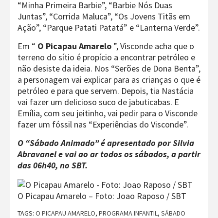
“Minha Primeira Barbie”, “Barbie Nós Duas
Juntas”, “Corrida Maluca”, “Os Jovens Titãs em
Ação”, “Parque Patati Patatá” e “Lanterna Verde”.
Em “
O Picapau Amarelo
”, Visconde acha que o
terreno do sítio é propício a encontrar petróleo e
não desiste da ideia. Nos “Serões de Dona Benta”,
a personagem vai explicar para as crianças o que é
petróleo e para que servem. Depois, tia Nastácia
vai fazer um delicioso suco de jabuticabas. E
Emília, com seu jeitinho, vai pedir para o Visconde
fazer um fóssil nas “Experiências do Visconde”.
O “Sábado Animado” é apresentado por Silvia
Abravanel e vai ao ar todos os sábados, a partir
das 06h40, no SBT.
O Picapau Amarelo – Foto: Joao Raposo / SBT
TAGS:
O PICAPAU AMARELO
,
PROGRAMA INFANTIL
,
SÁBADO