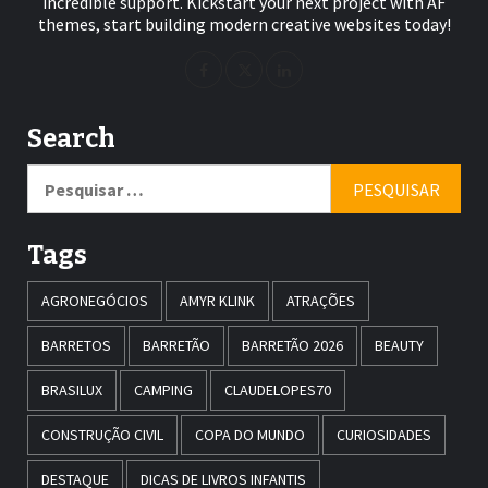
incredible support. Kickstart your next project with AF
themes, start building modern creative websites today!
Search
Pesquisar
por:
Tags
AGRONEGÓCIOS
AMYR KLINK
ATRAÇÕES
BARRETOS
BARRETÃO
BARRETÃO 2026
BEAUTY
BRASILUX
CAMPING
CLAUDELOPES70
CONSTRUÇÃO CIVIL
COPA DO MUNDO
CURIOSIDADES
DESTAQUE
DICAS DE LIVROS INFANTIS