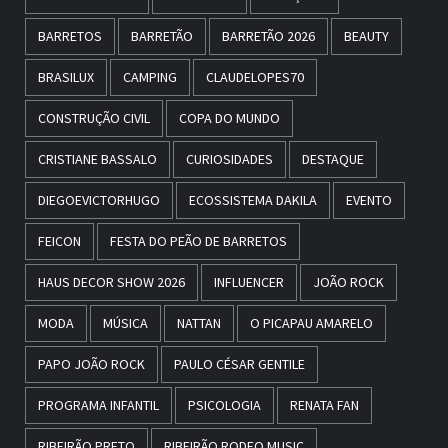
BARRETOS
BARRETÃO
BARRETÃO 2026
BEAUTY
BRASILUX
CAMPING
CLAUDELOPES70
CONSTRUÇÃO CIVIL
COPA DO MUNDO
CRISTIANE BASSALO
CURIOSIDADES
DESTAQUE
DIEGOEVICTORHUGO
ECOSSISTEMA DAKILA
EVENTO
FEICON
FESTA DO PEÃO DE BARRETOS
HAUS DECOR SHOW 2026
INFLUENCER
JOÃO ROCK
MODA
MÚSICA
NATTAN
O PICAPAU AMARELO
PAPO JOÃO ROCK
PAULO CÉSAR GENTILE
PROGRAMA INFANTIL
PSICOLOGIA
RENATA FAN
RIBEIRÃO PRETO
RIBEIRÃO RODEO MUSIC