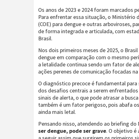
Os anos de 2023 e 2024 foram marcados p
Para enfrentar essa situação, o Ministério
(COE) para dengue e outras arboviroses, p
de forma integrada e articulada, com estad
Brasil.
Nos dois primeiros meses de 2025, o Brasil
dengue em comparação com o mesmo períod
a letalidade continua sendo um fator de al
ações perenes de comunicação focadas na 
O diagnóstico precoce é fundamental para s
dos desafios centrais a serem enfrentados
sinais de alerta, o que pode atrasar a bus
também é um fator perigoso, pois abafa os
ainda mais letal.
Pensando nisso, atendendo ao briefing do M
ser dengue, pode ser grave
. O objetivo é
a seguir assim que surgirem os primeiros si