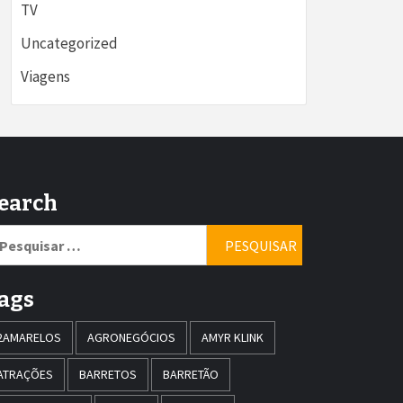
TV
Uncategorized
Viagens
earch
squisar
r:
ags
2AMARELOS
AGRONEGÓCIOS
AMYR KLINK
ATRAÇÕES
BARRETOS
BARRETÃO