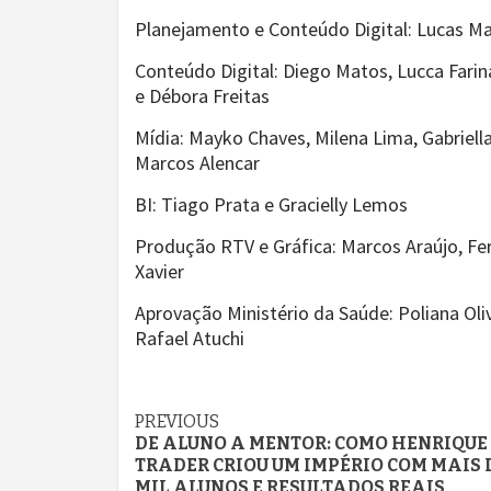
Planejamento e Conteúdo Digital: Lucas Ma
Conteúdo Digital: Diego Matos, Lucca Farin
e Débora Freitas
Mídia: Mayko Chaves, Milena Lima, Gabriell
Marcos Alencar
BI: Tiago Prata e Gracielly Lemos
Produção RTV e Gráfica: Marcos Araújo, F
Xavier
Aprovação Ministério da Saúde: Poliana Oliv
Rafael Atuchi
Continue
PREVIOUS
DE ALUNO A MENTOR: COMO HENRIQUE
Reading
TRADER CRIOU UM IMPÉRIO COM MAIS 
MIL ALUNOS E RESULTADOS REAIS