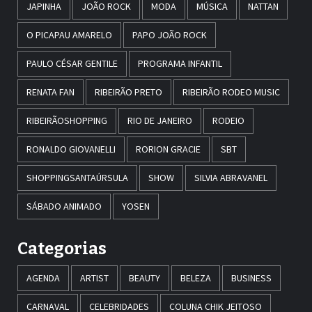
JAPINHA
JOÃO ROCK
MODA
MÚSICA
NATTAN
O PICAPAU AMARELO
PAPO JOÃO ROCK
PAULO CÉSAR GENTILE
PROGRAMA INFANTIL
RENATA FAN
RIBEIRÃO PRETO
RIBEIRÃO RODEO MUSIC
RIBEIRÃOSHOPPING
RIO DE JANEIRO
RODEIO
RONALDO GIOVANELLI
RORION GRACIE
SBT
SHOPPINGSANTAÚRSULA
SHOW
SILVIA ABRAVANEL
SÁBADO ANIMADO
YOSEN
Categorias
AGENDA
ARTIST
BEAUTY
BELEZA
BUSINESS
CARNAVAL
CELEBRIDADES
COLUNA CHIK JEITOSO