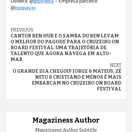
Oliveira: @
jpoliveira
– Empresa parceira:
@
noxpay.io
Continue
PREVIOUS
CANTOR BEN HUR E O SAMBA DU BEN LEVAM
Reading
O MELHOR DO PAGODE PARA O CRUZEIRO ON
BOARD FESTIVAL: UMA TRAJETÓRIA DE
TALENTO QUE AGORA NAVEGA EM ALTO-
MAR
NEXT
O GRANDE DIA CHEGOU! JORGE & MATEUS, ZÉ
NETO & CRISTIANO E MENOS É MAIS
EMBARCAM NO CRUZEIRO ON BOARD
FESTIVAL
Magaziness Author
Magaziness Author Subtitle