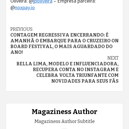
Oliveira: @
jpoliveira
– Empresa parceira:
@
noxpay.io
Continue
PREVIOUS
CONTAGEM REGRESSIVA ENCERRANDO: É
Reading
AMANHÃ O EMBARQUE PARA O CRUZEIRO ON
BOARD FESTIVAL, O MAIS AGUARDADO DO
ANO!
NEXT
BELLA LIMA, MODELO E INFLUENCIADORA,
RECUPERA CONTA NO INSTAGRAM E
CELEBRA VOLTA TRIUNFANTE COM
NOVIDADES PARA SEUS FÃS
Magaziness Author
Magaziness Author Subtitle