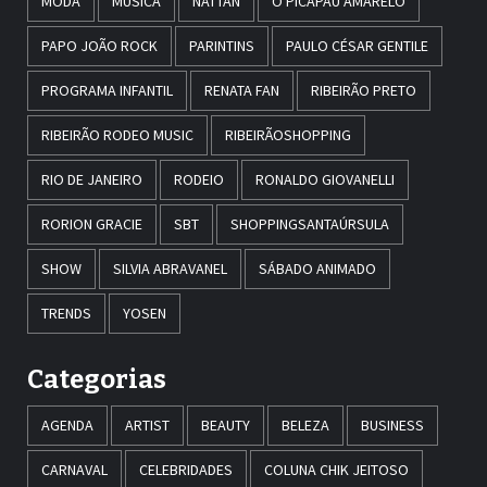
MODA
MÚSICA
NATTAN
O PICAPAU AMARELO
PAPO JOÃO ROCK
PARINTINS
PAULO CÉSAR GENTILE
PROGRAMA INFANTIL
RENATA FAN
RIBEIRÃO PRETO
RIBEIRÃO RODEO MUSIC
RIBEIRÃOSHOPPING
RIO DE JANEIRO
RODEIO
RONALDO GIOVANELLI
RORION GRACIE
SBT
SHOPPINGSANTAÚRSULA
SHOW
SILVIA ABRAVANEL
SÁBADO ANIMADO
TRENDS
YOSEN
Categorias
AGENDA
ARTIST
BEAUTY
BELEZA
BUSINESS
CARNAVAL
CELEBRIDADES
COLUNA CHIK JEITOSO