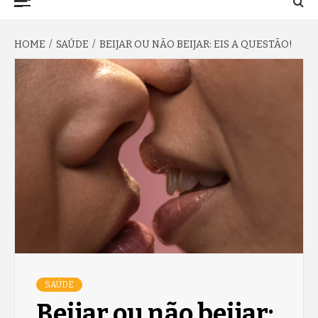
TO NA FAMA
Menu
HOME
SAÚDE
BEIJAR OU NÃO BEIJAR: EIS A QUESTÃO!
SAÚDE
Beijar ou não beijar: