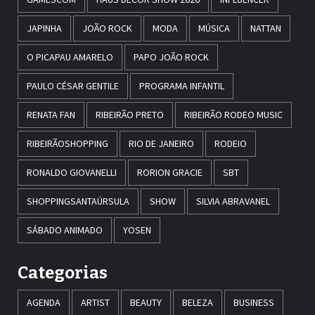
JAPINHA
JOÃO ROCK
MODA
MÚSICA
NATTAN
O PICAPAU AMARELO
PAPO JOÃO ROCK
PAULO CÉSAR GENTILE
PROGRAMA INFANTIL
RENATA FAN
RIBEIRÃO PRETO
RIBEIRÃO RODEO MUSIC
RIBEIRÃOSHOPPING
RIO DE JANEIRO
RODEIO
RONALDO GIOVANELLI
RORION GRACIE
SBT
SHOPPINGSANTAÚRSULA
SHOW
SILVIA ABRAVANEL
SÁBADO ANIMADO
YOSEN
Categorias
AGENDA
ARTIST
BEAUTY
BELEZA
BUSINESS