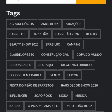
Tags
AGRONEGÓCIOS
AMYR KLINK
ATRAÇÕES
BARRETOS
BARRETÃO
BARRETÃO 2026
BEAUTY
BEAUTY SHOW 2025
BRASILUX
CAMPING
CLAUDELOPES70
CONSTRUÇÃO CIVIL
COPA DO MUNDO
CURIOSIDADES
DESTAQUE
DIEGOEVICTORHUGO
ECOSSISTEMA DAKILA
EVENTO
FEICON
FESTA DO PEÃO DE BARRETOS
HAUS DECOR SHOW 2026
INFLUENCER
JOÃO ROCK
MODA
MÚSICA
NATTAN
O PICAPAU AMARELO
PAPO JOÃO ROCK