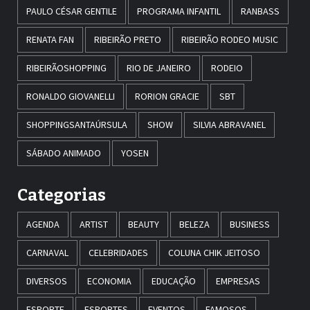
PAULO CÉSAR GENTILE
PROGRAMA INFANTIL
RANBASS
RENATA FAN
RIBEIRÃO PRETO
RIBEIRÃO RODEO MUSIC
RIBEIRÃOSHOPPING
RIO DE JANEIRO
RODEIO
RONALDO GIOVANELLI
RORION GRACIE
SBT
SHOPPINGSANTAÚRSULA
SHOW
SILVIA ABRAVANEL
SÁBADO ANIMADO
YOSEN
Categorias
AGENDA
ARTIST
BEAUTY
BELEZA
BUSINESS
CARNAVAL
CELEBRIDADES
COLUNA CHIK JEITOSO
DIVERSOS
ECONOMIA
EDUCAÇÃO
EMPRESAS
ESPORTE
ESPORTES
EVENTOS
FAMOSOS