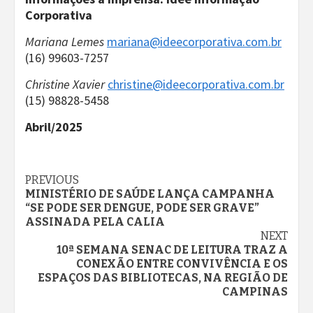
Corporativa
Mariana Lemes
mariana@ideecorporativa.com.br
(16) 99603-7257
Christine Xavier
christine@ideecorporativa.com.br
(15) 98828-5458
Abril/2025
Continue
PREVIOUS
MINISTÉRIO DE SAÚDE LANÇA CAMPANHA
Reading
“SE PODE SER DENGUE, PODE SER GRAVE”
ASSINADA PELA CALIA
NEXT
10ª SEMANA SENAC DE LEITURA TRAZ A
CONEXÃO ENTRE CONVIVÊNCIA E OS
ESPAÇOS DAS BIBLIOTECAS, NA REGIÃO DE
CAMPINAS